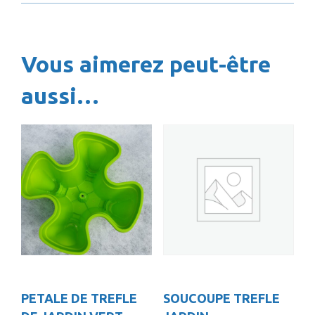
TREFLE
DE
JARDIN
Vous aimerez peut-être
BEIGE
SUPERPOSABLE
aussi…
PETALE DE TREFLE
SOUCOUPE TREFLE