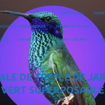
CUVES
PLOMBERIE
POMPES À EAU
POMPE
NIQUES ET HYDROPONIQUES
PARAMÈTRE DE L’EAU
IQUES
NOURRISSEURS
ALIMENTS COULANTS
CO
ALE DE TREFLE DE JA
VERT SUPERPOSABLE