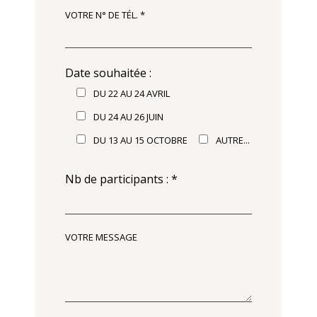
VOTRE N° DE TÉL. *
Date souhaitée :
DU 22 AU 24 AVRIL
DU 24 AU 26 JUIN
DU 13 AU 15 OCTOBRE
AUTRE...
Nb de participants : *
VOTRE MESSAGE