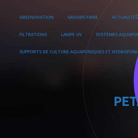
GREENOVATION
La Nature, Source D'Innovation !
GREENOVATION
SAVOIRS FAIRE
ACTUALITÉS
FILTRATIONS
LAMPE UV
SYSTÈMES AQUAPO
SUPPORTS DE CULTURE AQUAPONIQUES ET HYDROPON
PET