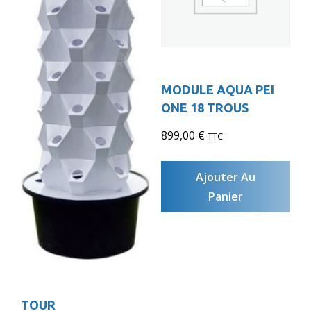
MODULE AQUA PEI
ONE 18 TROUS
899,00
€
TTC
Ajouter Au
Panier
TOUR