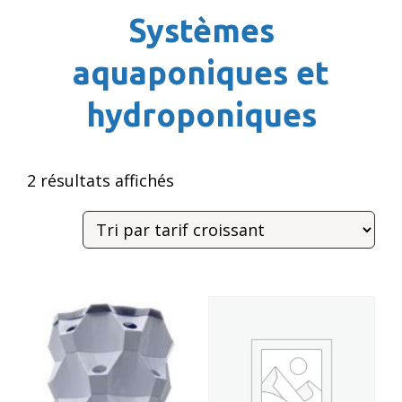
Systèmes
aquaponiques et
hydroponiques
Trié
2 résultats affichés
par
prix
croissant