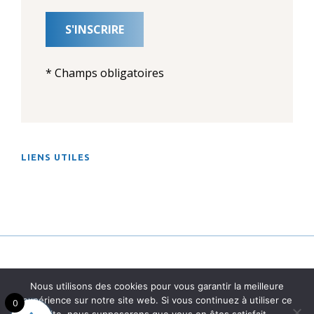
* Champs obligatoires
LIENS UTILES
mail
Facebook
YouTube
Nous utilisons des cookies pour vous garantir la meilleure
expérience sur notre site web. Si vous continuez à utiliser ce
0
Copyright © 2026 SAS
GreenOvation
|
Mentions Légale
S |
|
Site