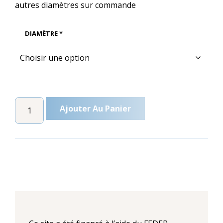
autres diamètres sur commande
à
2,70 €
DIAMÈTRE *
QUANTITÉ
Ajouter Au Panier
DE
BOUCHON
PVC
BLANC