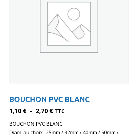
BOUCHON PVC BLANC
Plage
1,10
€
–
2,70
€
TTC
de
BOUCHON PVC BLANC
prix :
Diam. au choix : 25mm / 32mm / 40mm / 50mm /
1,10 €