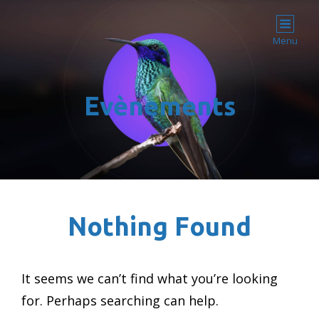
GREENOVATION
La Nature, Source D'Innovation !
Menu
Evènements
Nothing Found
It seems we can’t find what you’re looking
for. Perhaps searching can help.